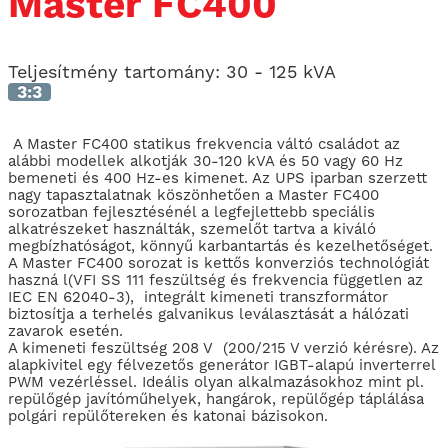
Master FC400
Teljesítmény tartomány:
30 - 125 kVA
3:3
A Master FC400 statikus frekvencia váltó családot az
alábbi modellek alkotják 30-120 kVA és 50 vagy 60 Hz
bemeneti és 400 Hz-es kimenet. Az UPS iparban szerzett
nagy tapasztalatnak köszönhetően a Master FC400
sorozatban fejlesztésénél a legfejlettebb speciális
alkatrészeket használták, szemelőt tartva a kiváló
megbízhatóságot, könnyű karbantartás és kezelhetőséget.
A Master FC400 sorozat is kettős konverziós technológiát
haszná l(VFI SS 111 feszültség és frekvencia független az
IEC EN 62040-3), integrált kimeneti transzformátor
biztosítja a terhelés galvanikus leválasztását a hálózati
zavarok esetén.
A kimeneti feszültség 208 V (200/215 V verzió kérésre). Az
alapkivitel egy félvezetős generátor IGBT-alapú inverterrel
PWM vezérléssel. Ideális olyan alkalmazásokhoz mint pl.
repülőgép javítóműhelyek, hangárok, repülőgép táplálása
polgári repülőtereken és katonai bázisokon.