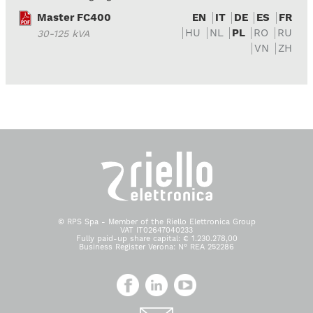
Master FC400
EN
IT
DE
ES
FR
HU
NL
PL
RO
RU
30-125 kVA
VN
ZH
© RPS Spa - Member of the Riello Elettronica Group
VAT IT02647040233
Fully paid-up share capital: € 1.230.278,00
Business Register Verona: N° REA 252286