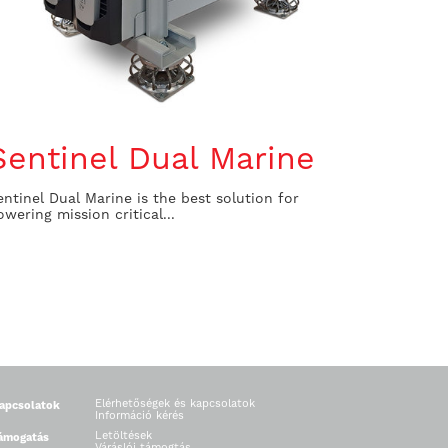
Sentinel Dual Marine
entinel Dual Marine is the best solution for
owering mission critical...
Elérhetőségek és kapcsolatok
apcsolatok
Információ kérés
Letöltések
ámogatás
Váráslói támogtás