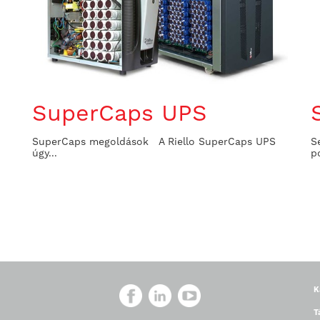
SuperCaps UPS
SuperCaps megoldások A Riello SuperCaps UPS
S
úgy...
p
K
T