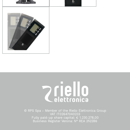
© RPS Spa - Member of the Riello Elettronica Group
VAT IT02647040233
Fully paid-up share capital: € 1.230.278,00
Business Register Verona: N° REA 252286