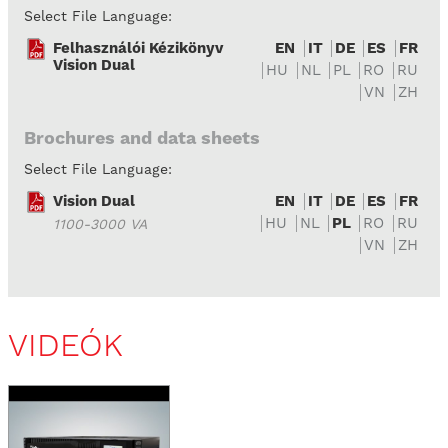
Select File Language:
Felhasználói Kézikönyv
EN
IT
DE
ES
FR
Vision Dual
HU
NL
PL
RO
RU
VN
ZH
Brochures and data sheets
Select File Language:
Vision Dual
EN
IT
DE
ES
FR
HU
NL
PL
RO
RU
1100-3000 VA
VN
ZH
VIDEÓK