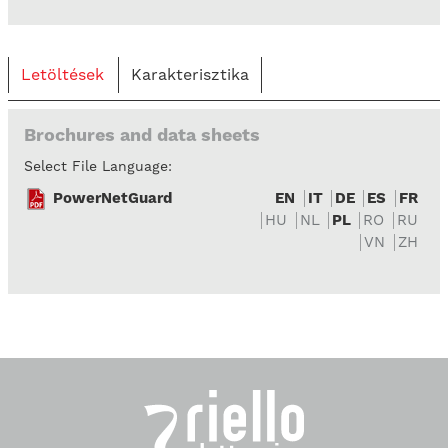
Letöltések
Karakterisztika
Brochures and data sheets
Select File Language:
PowerNetGuard
EN
IT
DE
ES
FR
HU
NL
PL
RO
RU
VN
ZH