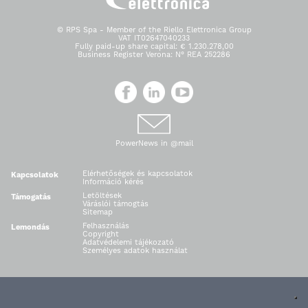
© RPS Spa - Member of the Riello Elettronica Group
VAT IT02647040233
Fully paid-up share capital: € 1.230.278,00
Business Register Verona: N° REA 252286
PowerNews in @mail
Elérhetőségek és kapcsolatok
Kapcsolatok
Információ kérés
Letöltések
Támogatás
Váráslói támogtás
Sitemap
Felhasználás
Lemondás
Copyright
Adatvédelemi tájékozató
Személyes adatok használat