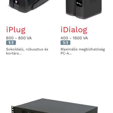
iPlug
iDialog
600 - 800 VA
400 - 1600 VA
1:1
1:1
Sokoldalú, robusztus és
Maximális megbízhatóság
kortárs...
PC-k...