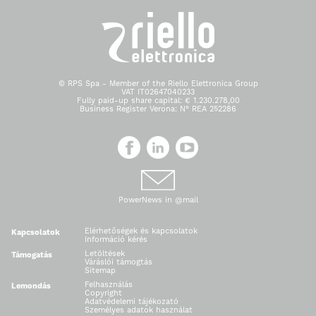
© RPS Spa - Member of the Riello Elettronica Group
VAT IT02647040233
Fully paid-up share capital: € 1.230.278,00
Business Register Verona: N° REA 252286
PowerNews in @mail
Elérhetőségek és kapcsolatok
Kapcsolatok
Információ kérés
Letöltések
Támogatás
Váráslói támogtás
Sitemap
Felhasználás
Lemondás
Copyright
Adatvédelemi tájékozató
Személyes adatok használat