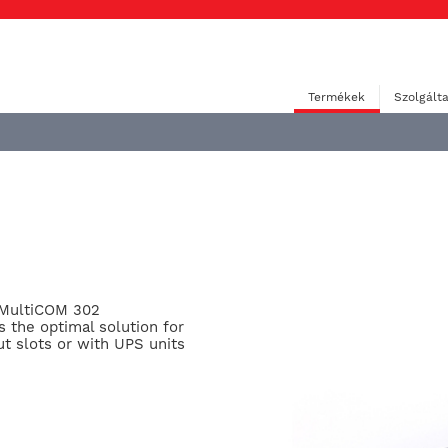
Termékek
Szolgált
 MultiCOM 302
 the optimal solution for
t slots or with UPS units