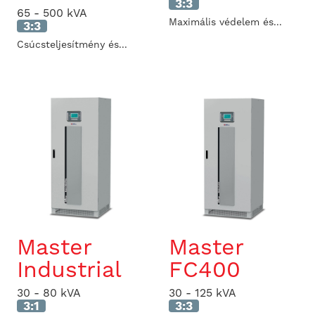
3:3
65 - 500 kVA
Maximális védelem és...
3:3
Csúcsteljesítmény és...
Master
Master
Industrial
FC400
30 - 80 kVA
30 - 125 kVA
3:1
3:3