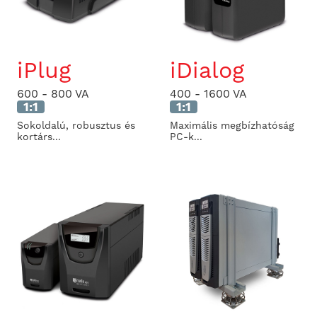
iPlug
iDialog
600 - 800 VA
400 - 1600 VA
1:1
1:1
Sokoldalú, robusztus és
Maximális megbízhatóság
kortárs...
PC-k...