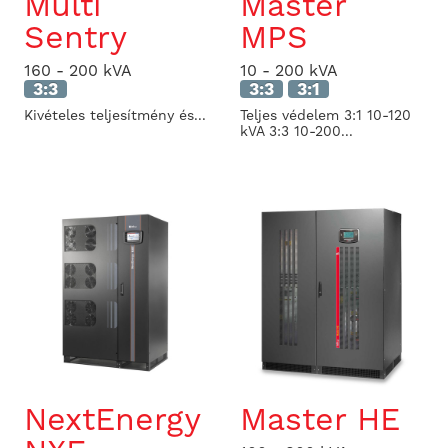
Multi
Master
Sentry
MPS
160 - 200 kVA
10 - 200 kVA
3:3
3:3
3:1
Kivételes teljesítmény és...
Teljes védelem 3:1 10-120
kVA 3:3 10-200...
NextEnergy
Master HE