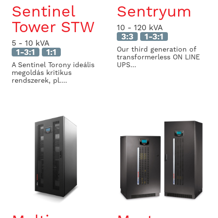
Sentinel
Sentryum
Tower STW
10 - 120 kVA
3:3
1-3:1
5 - 10 kVA
Our third generation of
1-3:1
1:1
transformerless ON LINE
A Sentinel Torony ideális
UPS...
megoldás kritikus
rendszerek, pl....