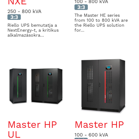
NXE
100 - 800 kVA
3:3
250 - 800 kVA
The Master HE series
3:3
from 100 to 800 kVA are
Riello UPS bemutatja a
the Riello UPS solution
NextEnergy-t, a kritikus
for...
alkalmazásokra...
Master HP
Master HP
UL
100 - 600 kVA