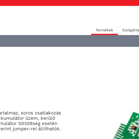
Termékek
Szolgált
rtalmaz, soros csatlakozás
akkumulátor üzem, kerülő
umulátor töltöttség esetén
erint jumper-rel állíthatók.