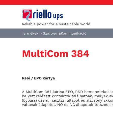
Reliable power for a sustainable world
Termékek
>
Szoftver &Kommunikáció
MultiCom 384
Relé / EPO kártya
A MultiCom 384 kártya EPO, RSD bemeneteket ta
helyett relézett kontaktok találhatóak, melyek 
(bypass) üzem, riasztási állapot és alacsony akk
váltanak állapotot. NO és NC állapotok tetszés sz