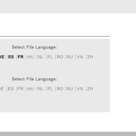
Select File Language:
DE
ES
FR
HU
NL
PL
RO
RU
VN
ZH
Select File Language:
DE
ES
FR
HU
NL
PL
RO
RU
VN
ZH