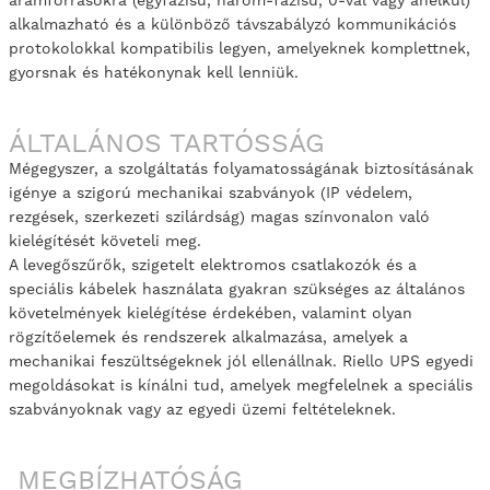
áramforrásokra (egyfázisú, három-fázisú, 0-val vagy anélkül)
alkalmazható és a különböző távszabályzó kommunikációs
protokolokkal kompatibilis legyen, amelyeknek komplettnek,
gyorsnak és hatékonynak kell lenniük.
ÁLTALÁNOS TARTÓSSÁG
Mégegyszer, a szolgáltatás folyamatosságának biztosításának
igénye a szigorú mechanikai szabványok (IP védelem,
rezgések, szerkezeti szilárdság) magas színvonalon való
kielégítését követeli meg.
A levegőszűrők, szigetelt elektromos csatlakozók és a
speciális kábelek használata gyakran szükséges az általános
követelmények kielégítése érdekében, valamint olyan
rögzítőelemek és rendszerek alkalmazása, amelyek a
mechanikai feszültségeknek jól ellenállnak. Riello UPS egyedi
megoldásokat is kínálni tud, amelyek megfelelnek a speciális
szabványoknak vagy az egyedi üzemi feltételeknek.
MEGBÍZHATÓSÁG