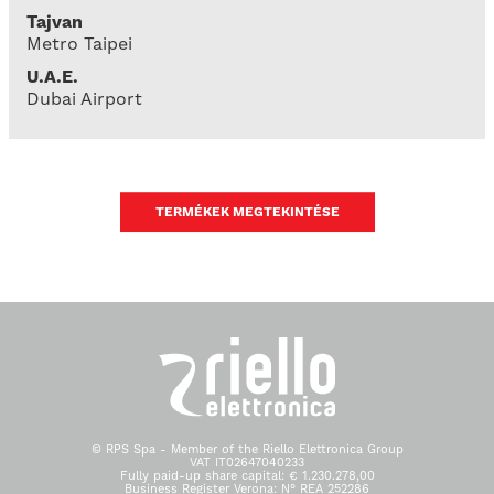
Tajvan
Metro Taipei
U.A.E.
Dubai Airport
TERMÉKEK MEGTEKINTÉSE
© RPS Spa - Member of the Riello Elettronica Group
VAT IT02647040233
Fully paid-up share capital: € 1.230.278,00
Business Register Verona: N° REA 252286