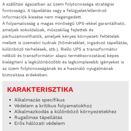
A szállítási ágazatban az üzem folytonossága stratégiai
fontosságú. A tápellátás vagy a felügyelet/ellenőrző
információk kiesése nem megengedett.
A folyamatosság a magas minőségű UPS-ekkel garantálható,
amelyek sokoldalúak, műszakilag fejlettek és
párhuzamosíthatók, amelyek kényes környezeti feltételek
mellett is üzemelni tudnak (hőmérséklet, ingadozó tápellátás,
különböző terhelések, stb.). Riello UPS a transzformátor
nélküli és transzformátor alapú terméksorozatával képes
kielégíteni a legkülönbözőbb és legkomplexebb igényeket is
az üzem folytonosságának és a használó nyugalmának
biztosítása érdekében.
KARAKTERISZTIKA
Alkalmazás specifikus
Védelem a kritikus folyamatokhoz
Alkalmazkodás a különböző környezetekhez
Rugallmas tápellátás
Erős hálózati védelem