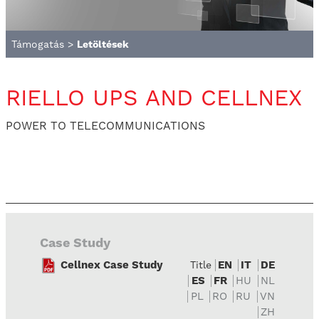
Támogatás
>
Letöltések
RIELLO UPS AND CELLNEX
POWER TO TELECOMMUNICATIONS
Case Study
Cellnex Case Study
EN
IT
DE
Title
ES
FR
HU
NL
PL
RO
RU
VN
ZH